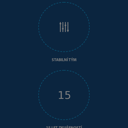
STABILNÍ TÝM