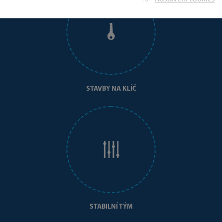
STAVBY NA KLÍČ
STABILNÍ TÝM