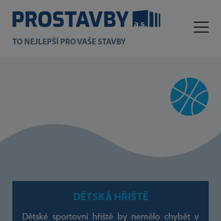
TO NEJLEPŠÍ PRO VAŠE STAVBY
DĚTSKÁ HŘIŠTĚ
Dětské sportovní hřiště by nemělo chybět v